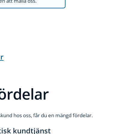
 att maila oss.
r
ördelar
nd hos oss, får du en mängd fördelar.
tisk kundtjänst