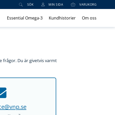
SÖK
MIN SIDA
VARUKORG
Essential Omega-3
Kundhistorier
Om oss
 frågor. Du är givetvis varmt
ce@vnp.se