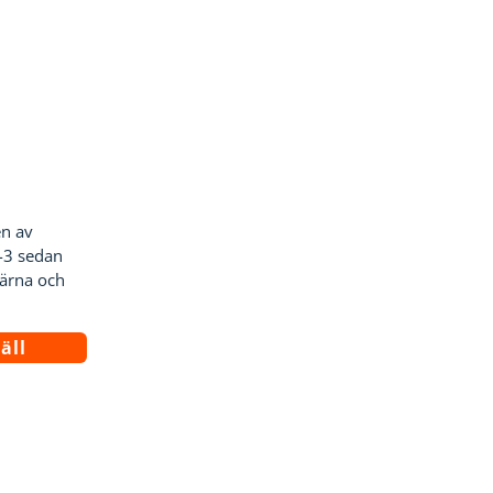
n av
-3 sedan
järna och
äll