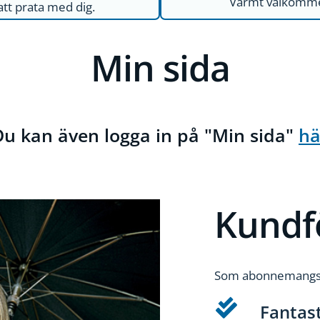
Varmt välkommen
 att prata med dig.
Min sida
Du kan även logga in på "Min sida"
hä
Kundf
Som abonnemangsku
Fantas