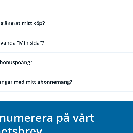
ag ångrat mitt köp?
nvända ”Min sida”?
a bonuspoäng?
pengar med mitt abonnemang?
numerera på vårt
etsbrev