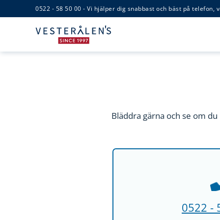
0522 - 58 50 00 - Vi hjälper dig snabbast och bäst på telefon, v
Bläddra gärna och se om du k
0522 - 