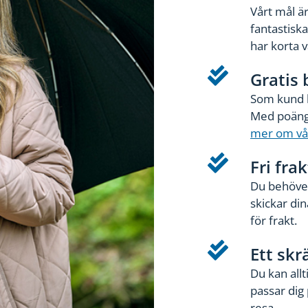
Vårt mål ä
fantastiska
har korta 
Gratis
Som kund h
Med poänge
mer om vå
Fri frak
Du behöver
skickar di
för frakt.
Ett sk
Du kan allt
passar dig
resa.