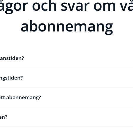
ågor och svar om v
abonnemang
ranstiden?
ngstiden?
mitt abonnemang?
en?