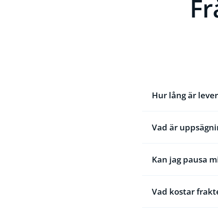
Fr
Hur lång är leve
Vad är uppsägni
Kan jag pausa 
Vad kostar frakt